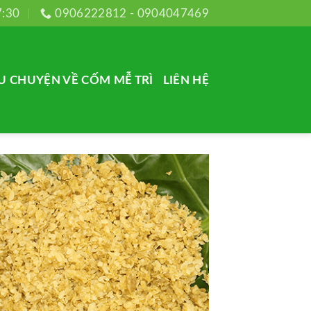
7:30
0906222812 - 0904047469
U CHUYỆN VỀ CỐM MỄ TRÌ
LIÊN HỆ