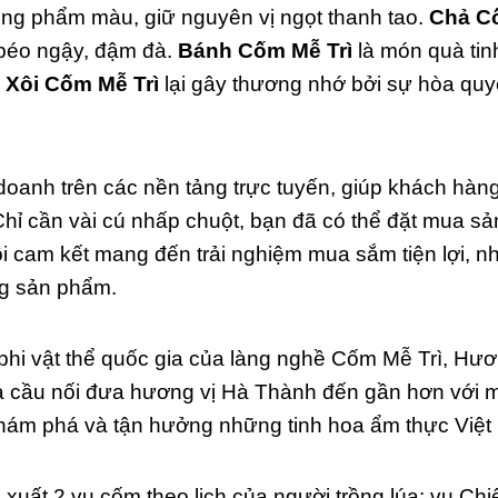
ông phẩm màu, giữ nguyên vị ngọt thanh tao.
Chả C
 béo ngậy, đậm đà.
Bánh Cốm Mễ Trì
là món quà tin
n
Xôi Cốm Mễ Trì
lại gây thương nhớ bởi sự hòa quy
oanh trên các nền tảng trực tuyến, giúp khách hàng
Chỉ cần vài cú nhấp chuột, bạn đã có thể đặt mua s
ôi cam kết mang đến trải nghiệm mua sắm tiện lợi, n
ng sản phẩm.
phi vật thể quốc gia của làng nghề Cốm Mễ Trì, Hươ
à cầu nối đưa hương vị Hà Thành đến gần hơn với m
khám phá và tận hưởng những tinh hoa ẩm thực Việt
xuất 2 vụ cốm theo lịch của người trồng lúa: vụ Chi