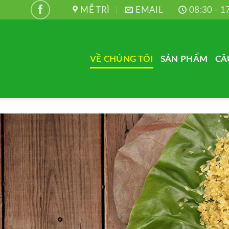
MỄ TRÌ
EMAIL
08:30 - 1
VỀ CHÚNG TÔI
SẢN PHẨM
CÂ