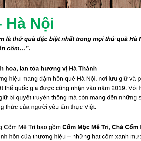
– Hà Nội
 là thứ quà đặc biệt nhất trong mọi thứ quà Hà Nộ
 đến cốm…”.
h hoa, lan tỏa hương vị Hà Thành
g hiệu mang đậm hồn quê Hà Nội, nơi lưu giữ và ph
vật thể quốc gia được công nhận vào năm 2019. Với
n giữ bí quyết truyền thống mà còn mang đến những 
ng thức của người yêu ẩm thực Việt.
g Cốm Mễ Trì bao gồm
Cốm Mộc Mễ Trì
,
Chả Cốm 
linh hồn của thương hiệu – những hạt cốm xanh mướ