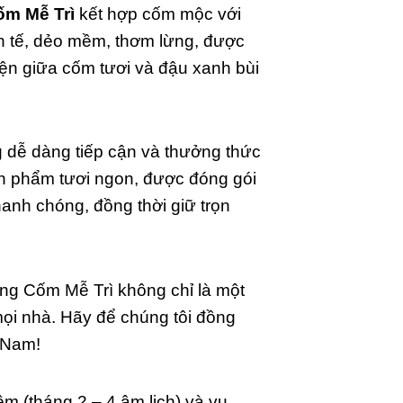
ốm Mễ Trì
kết hợp cốm mộc với
h tế, dẻo mềm, thơm lừng, được
ện giữa cốm tươi và đậu xanh bùi
 dễ dàng tiếp cận và thưởng thức
ản phẩm tươi ngon, được đóng gói
hanh chóng, đồng thời giữ trọn
ng Cốm Mễ Trì không chỉ là một
ọi nhà. Hãy để chúng tôi đồng
 Nam!
êm (tháng 2 – 4 âm lịch) và vụ