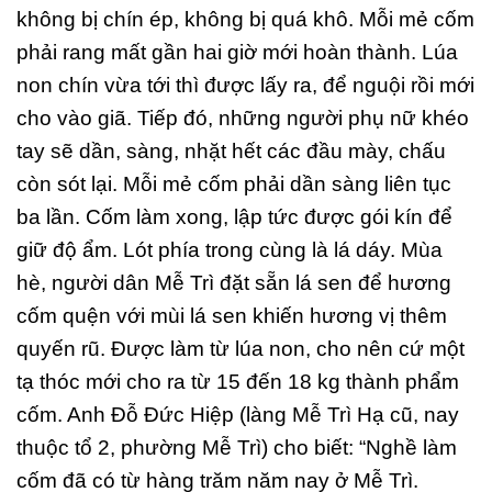
không bị chín ép, không bị quá khô. Mỗi mẻ cốm
phải rang mất gần hai giờ mới hoàn thành. Lúa
non chín vừa tới thì được lấy ra, để nguội rồi mới
cho vào giã. Tiếp đó, những người phụ nữ khéo
tay sẽ dần, sàng, nhặt hết các đầu mày, chấu
còn sót lại. Mỗi mẻ cốm phải dần sàng liên tục
ba lần. Cốm làm xong, lập tức được gói kín để
giữ độ ẩm. Lót phía trong cùng là lá dáy. Mùa
hè, người dân Mễ Trì đặt sẵn lá sen để hương
cốm quện với mùi lá sen khiến hương vị thêm
quyến rũ. Được làm từ lúa non, cho nên cứ một
tạ thóc mới cho ra từ 15 đến 18 kg thành phẩm
cốm. Anh Đỗ Đức Hiệp (làng Mễ Trì Hạ cũ, nay
thuộc tổ 2, phường Mễ Trì) cho biết: “Nghề làm
cốm đã có từ hàng trăm năm nay ở Mễ Trì.