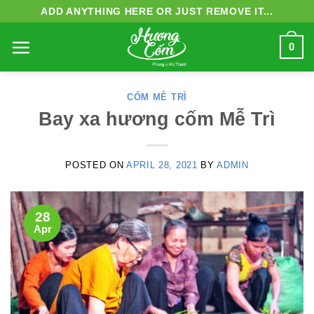
Skip
ADD ANYTHING HERE OR JUST REMOVE IT...
to
0
content
CỐM MỄ TRÌ
Bay xa hương cốm Mễ Trì
POSTED ON
APRIL 28, 2021
BY
ADMIN
28
Apr